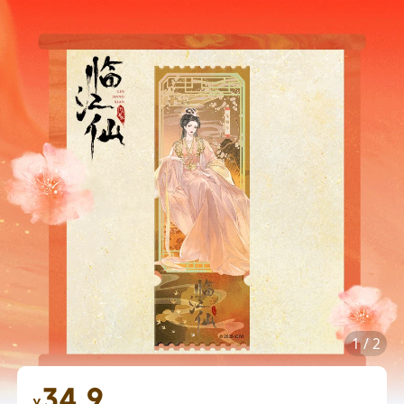
1
/
2
34.9