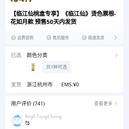
¥
【临江仙桃盒专享】《临江仙》烫色票根-
花如月款 预售50天内发货
运费说明
售后服务
极速发货
已选
颜色分类
共1种可选
发货
浙江杭州市
EMS:¥0
用户评价 (741)
查看更多
ᖇꫀᧁᖇ TꪖꪀᧁCꫝꫀꪀᧁ
🥰