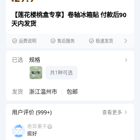
¥
【莲花楼桃盒专享】卷轴冰箱贴 付款后90
天内发货
运费说明
售后服务
极速发货
已选
规格
共1种可选
发货
浙江温州市
包邮
用户评价 (999+)
查看更多
奇异果干🥝
挺好