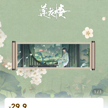
1
/
1
29.9